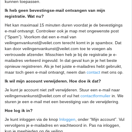
kunnen toepassen.
Ik heb geen bevestingse-mail ontvangen van mijn
registratie. Wat nu?
Het kan maximaal 15 minuten duren voordat je de bevestigings
e-mail ontvangt. Controleer ook je map met ongewenste post
(“Spam”). Voorkom dat een e-mail van
veilingenvankunst@veilet.com terecht komt in je spambox. Dat
kan door veilingenvankunst@veilet.com toe te voegen als
vertrouwde afzender. Misschien heb je bij de registratie je e-
mailadres verkeerd ingevuld. In dat geval kun je je het beste
opnieuw registreren. Als je het juiste e-mailadres hebt gebruikt,
maar toch geen e-mail ontvangt, neem dan
contact
met ons op.
Ik wil mijn account verwijderen. Hoe doe ik dat?
Je kunt je account niet zelf verwijderen. Stuur een e-mail naar
veilingenvankunst@veilet.com of vul het
contactformulier
in. We
sturen je een e-mail met een bevestiging van de verwijdering.
Hoe log ik in?
Je kunt inloggen via de knop
Inloggen
, onder “Mijn account”. Vul
vervolgens je e-mailadres en wachtwoord in. Pas na inloggen,
kun je meebieden op de veiling.