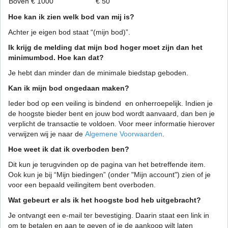
Boven € 1000
€ 50
Hoe kan ik zien welk bod van mij is?
Achter je eigen bod staat “(mijn bod)”.
Ik krijg de melding dat mijn bod hoger moet zijn dan het
minimumbod. Hoe kan dat?
Je hebt dan minder dan de minimale biedstap geboden.
Kan ik mijn bod ongedaan maken?
Ieder bod op een veiling is bindend en onherroepelijk. Indien je
de hoogste bieder bent en jouw bod wordt aanvaard, dan ben je
verplicht de transactie te voldoen. Voor meer informatie hierover
verwijzen wij je naar de
Algemene Voorwaarden
.
Hoe weet ik dat ik overboden ben?
Dit kun je terugvinden op de pagina van het betreffende item.
Ook kun je bij “Mijn biedingen” (onder "Mijn account") zien of je
voor een bepaald veilingitem bent overboden.
Wat gebeurt er als ik het hoogste bod heb uitgebracht?
Je ontvangt een e-mail ter bevestiging. Daarin staat een link in
om te betalen en aan te geven of je de aankoop wilt laten