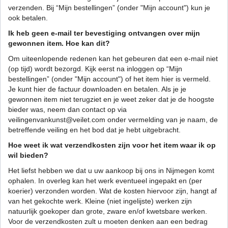
verzenden. Bij “Mijn bestellingen” (onder "Mijn account") kun je
ook betalen.
Ik heb geen e-mail ter bevestiging ontvangen over mijn
gewonnen item. Hoe kan dit?
Om uiteenlopende redenen kan het gebeuren dat een e-mail niet
(op tijd) wordt bezorgd. Kijk eerst na inloggen op “Mijn
bestellingen” (onder "Mijn account") of het item hier is vermeld.
Je kunt hier de factuur downloaden en betalen. Als je je
gewonnen item niet terugziet en je weet zeker dat je de hoogste
bieder was, neem dan contact op via
veilingenvankunst@veilet.com onder vermelding van je naam, de
betreffende veiling en het bod dat je hebt uitgebracht.
Hoe weet ik wat verzendkosten zijn voor het item waar ik op
wil bieden?
Het liefst hebben we dat u uw aankoop bij ons in Nijmegen komt
ophalen. In overleg kan het werk eventueel ingepakt en (per
koerier) verzonden worden. Wat de kosten hiervoor zijn, hangt af
van het gekochte werk. Kleine (niet ingelijste) werken zijn
natuurlijk goekoper dan grote, zware en/of kwetsbare werken.
Voor de verzendkosten zult u moeten denken aan een bedrag